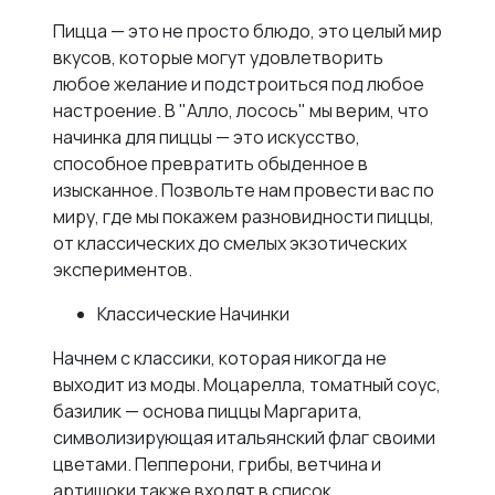
Пицца — это не просто блюдо, это целый мир
вкусов, которые могут удовлетворить
любое желание и подстроиться под любое
настроение. В "Алло, лосось" мы верим, что
начинка для пиццы — это искусство,
способное превратить обыденное в
изысканное. Позвольте нам провести вас по
миру, где мы покажем разновидности пиццы,
от классических до смелых экзотических
экспериментов.
Классические Начинки
Начнем с классики, которая никогда не
выходит из моды. Моцарелла, томатный соус,
базилик — основа пиццы Маргарита,
символизирующая итальянский флаг своими
цветами. Пепперони, грибы, ветчина и
артишоки также входят в список