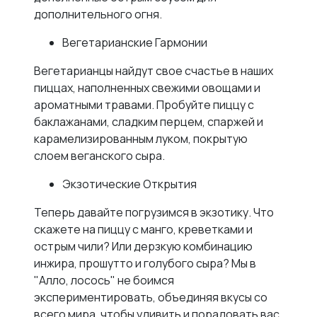
дополнительного огня.
Вегетарианские Гармонии
Вегетарианцы найдут свое счастье в наших
пиццах, наполненных свежими овощами и
ароматными травами. Пробуйте пиццу с
баклажанами, сладким перцем, спаржей и
карамелизированным луком, покрытую
слоем веганского сыра.
Экзотические Открытия
Теперь давайте погрузимся в экзотику. Что
скажете на пиццу с манго, креветками и
острым чили? Или дерзкую комбинацию
инжира, прошутто и голубого сыра? Мы в
"Алло, лосось" не боимся
экспериментировать, объединяя вкусы со
всего мира, чтобы удивить и порадовать вас.