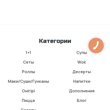
Категории
1+1
Супы
Сеты
Wok
Роллы
Десерты
Маки/Суши/Гунканы
Напитки
Онігірі
Дополнения
Пицца
Блог
Салаты