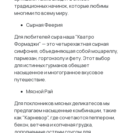
традиционных начинок, которые любимы
многими по всему миру.
Сырная Феерия
Для любителей сыра наша "Кватро
Формаджи" — это четырехактная сырная
симфония, объединяющая собой моцареллу,
пармезан, горгонзолу и фету. Этот выбор
для истинных гурманов обещает
насыщенное и многогранное вкусовое
путешествие.
Мясной Рай
Для поклонников мясных деликатесов мы
предлагаем насыщенные комбинации, такие
как "Карневор", где сочетаются пепперони,
бекон, ветчина и копченая грудка,
дополненные острым соусом для