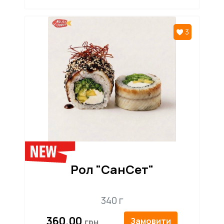
3
Рол "СанСет"
340 г
360.00
Замовити