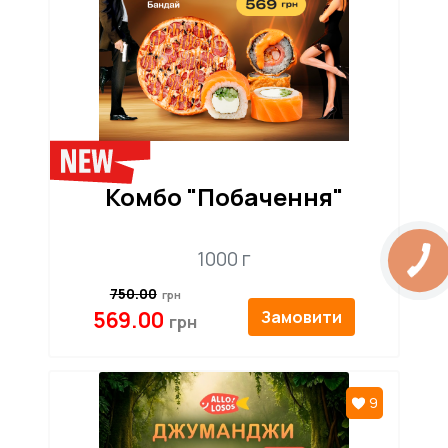
Комбо "Побачення"
1000 г
750.00
569.00
Замовити
9