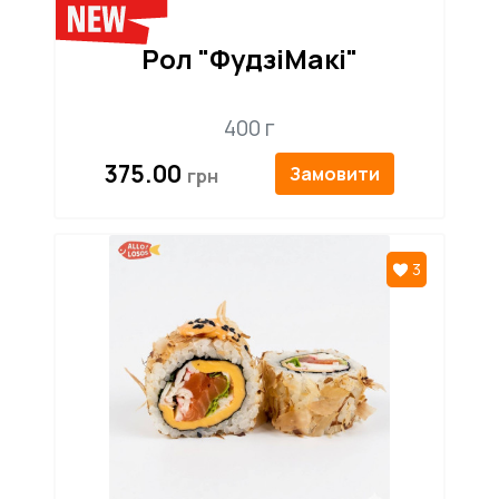
Рол "ФудзіМакі"
400 г
375.00
Замовити
3