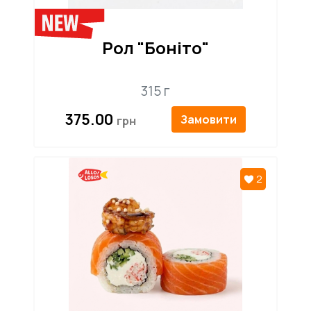
Рол "Боніто"
315 г
375.00
Замовити
2