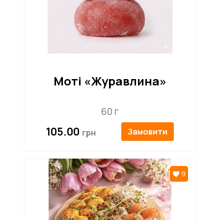
Моті «Журавлина»
60 г
105.00
Замовити
9