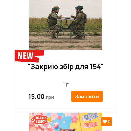
154-ки
"Закрию збір для 154"
1 г
15.00
Замовити
0