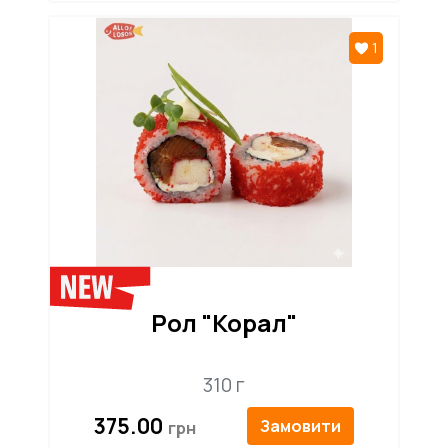
1
Рол "Корал"
310 г
375.00
Замовити