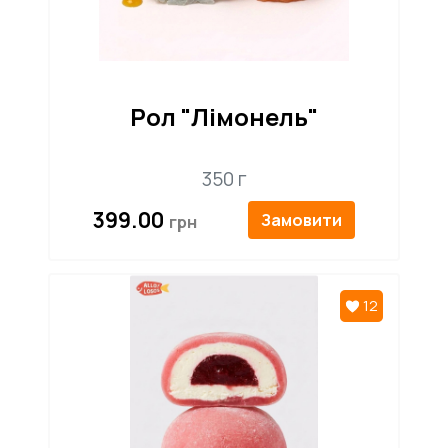
Рол "Лімонель"
350 г
399.00
Замовити
12