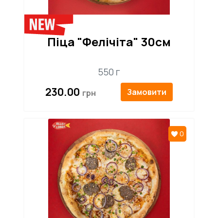
Піца "Фелічіта" 30см
550 г
230.00
Замовити
0