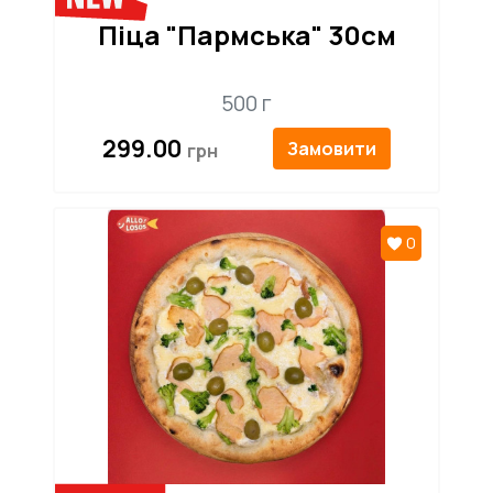
Піца "Пармська" 30см
500 г
299.00
Замовити
0