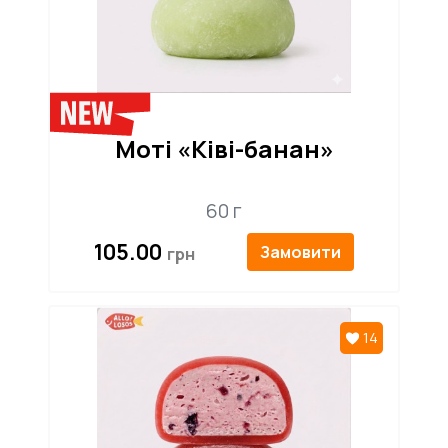
Моті «Ківі-банан»
60 г
105.00
Замовити
14