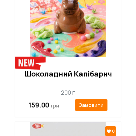
Шоколадний Капібарич
200 г
159.00
Замовити
0