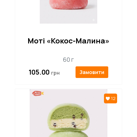
Моті «Кокос-Малина»
60 г
105.00
Замовити
12