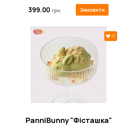
399.00
Замовити
17
PanniBunny "Фісташка"