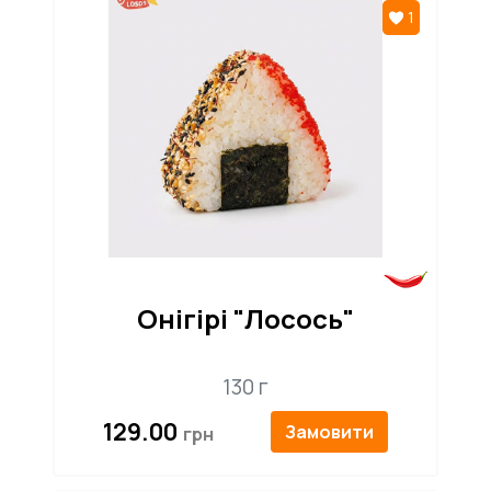
1
Онігірі "Лосось"
130 г
129.00
Замовити