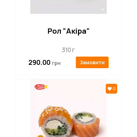
Рол "Акіра"
310 г
290.00
Замовити
0