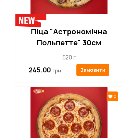
Піца "Астрономічна
Польпетте" 30см
520 г
245.00
Замовити
0