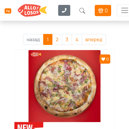
0
ru
назад
1
2
3
4
вперед
0