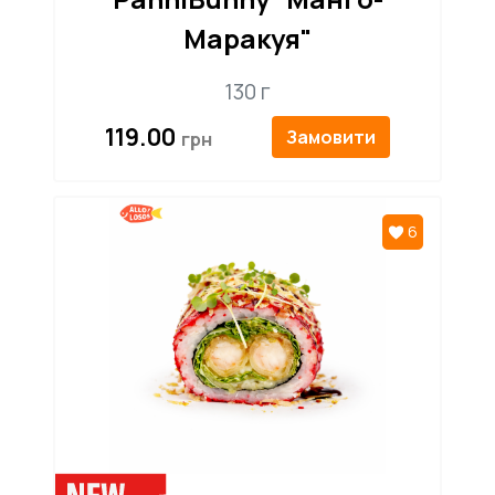
Маракуя"
130 г
119.00
Замовити
6