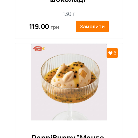
130 г
119.00
Замовити
8
PanniBunny "Манго-