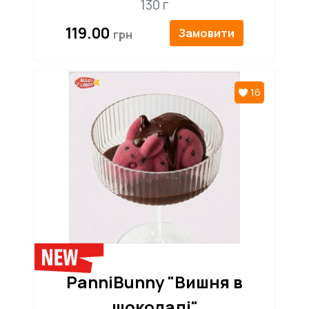
130 г
119.00
Замовити
16
PanniBunny "Вишня в
шоколаді"