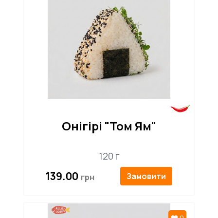
Онігірі "Том Ям"
120 г
139.00
Замовити
0