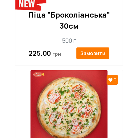
Піца "Броколіанська"
30см
500 г
225.00
Замовити
0