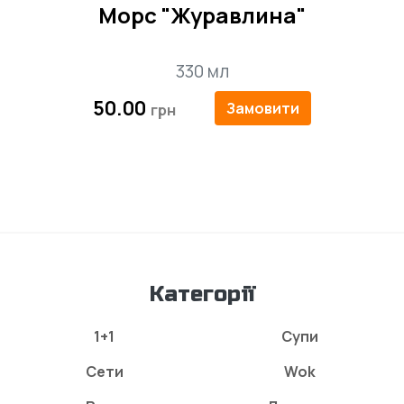
Морс "Журавлина"
330 мл
50.00
Замовити
Категорії
1+1
Супи
Сети
Wok