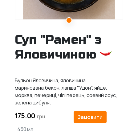
Суп "Рамен" з
Яловичиною
Бульон Яловичина, яловичина
маринована,бекон, лапша "Удон", яйце,
морква, печериці, чілі перець, соевий соус,
зелена цибуля.
175.00
Замовити
450 мл