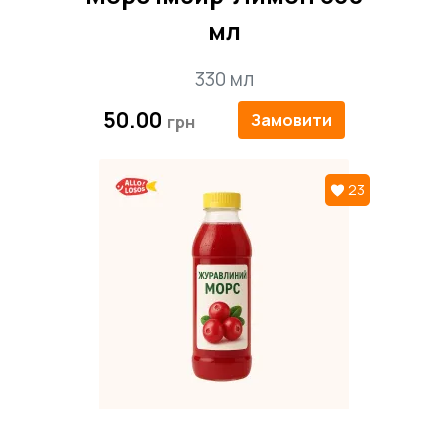
мл
330 мл
50.00
Замовити
23