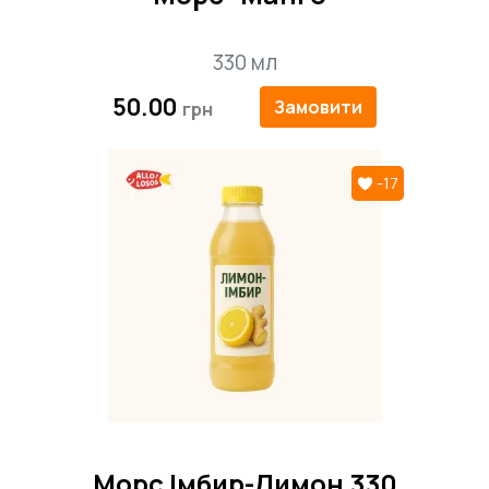
330 мл
50.00
Замовити
-17
Морс Імбир-Лимон 330