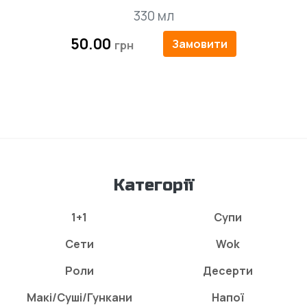
330 мл
50.00
Замовити
Категорії
1+1
Супи
Сети
Wok
Роли
Десерти
Макі/Суші/Гункани
Напої