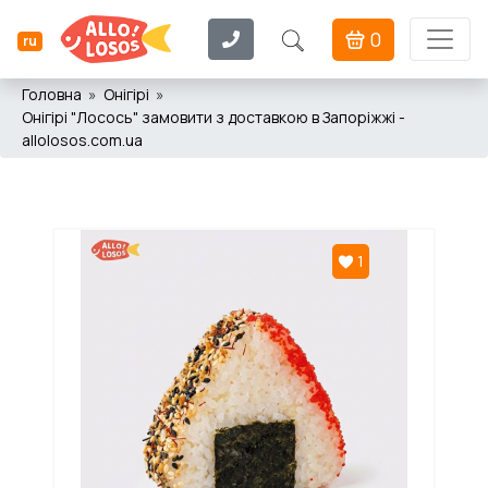
0
ru
Головна
Онігірі
Онігірі "Лосось" замовити з доставкою в Запоріжжі -
allolosos.com.ua
1