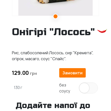
Онігірі "Лосось"
Рис, слабосолений Лосось, сир "Кремета",
огірок, масаго, соус "Спайс".
129.00
Замовити
без
130 г
соусу
Додайте напої до