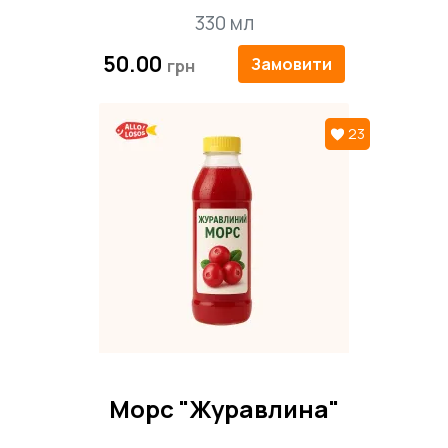
330 мл
50.00
Замовити
23
Морс "Журавлина"