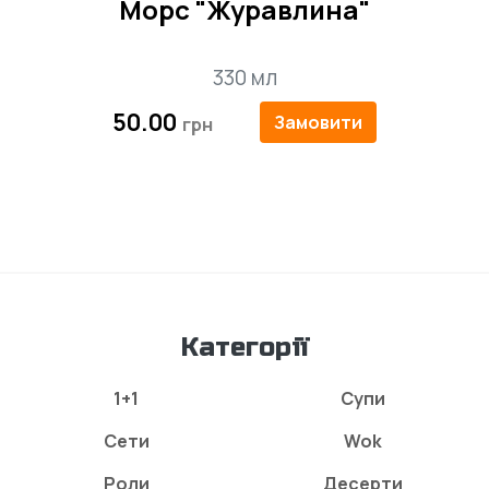
Морс "Журавлина"
330 мл
50.00
Замовити
Категорії
1+1
Супи
Сети
Wok
Роли
Десерти