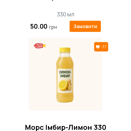
330 мл
50.00
Замовити
-17
Морс Імбир-Лимон 330