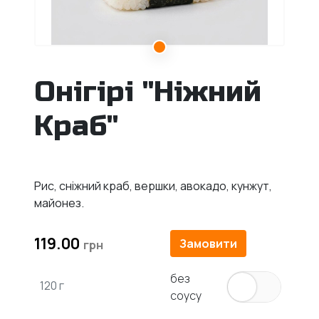
Онігірі "Ніжний
Краб"
Рис, сніжний краб, вершки, авокадо, кунжут,
майонез.
119.00
Замовити
без
120 г
соусу