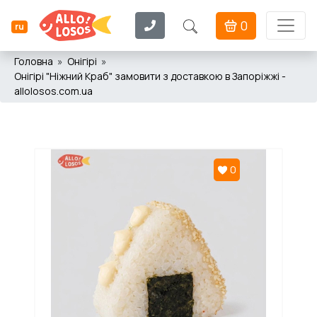
0
ru
Головна
Онігірі
Онігірі "Ніжний Краб" замовити з доставкою в Запоріжжі -
allolosos.com.ua
0