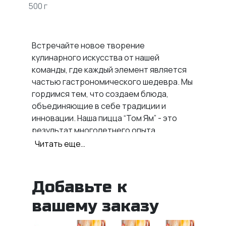
500 г
Встречайте новое творение
кулинарного искусства от нашей
команды, где каждый элемент является
частью гастрономического шедевра. Мы
гордимся тем, что создаем блюда,
объединяющие в себе традиции и
инновации. Наша пицца “Том Ям” - это
результат многолетнего опыта,
кропотливого труда и постоянного
Читать еще…
стремления к совершенству.
Заказывайте не только
роллы на дом
Запорожье
, но и пиццу.
Добавьте к
Что входит в
вашему заказу
пиццу «Том Ямов»