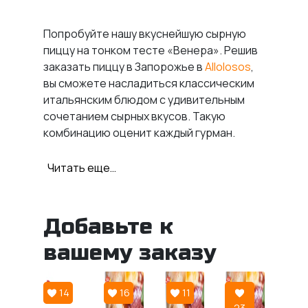
Попробуйте нашу вкуснейшую сырную
пиццу на тонком тесте «Венера». Решив
заказать пиццу в Запорожье
в
Allolosos
,
вы сможете насладиться классическим
итальянским блюдом с удивительным
сочетанием сырных вкусов. Такую
комбинацию оценит каждый гурман.
Что входит в пиццу
Читать еще…
«Венера»?
Хотите
Добавьте к
купить пиццу в Запорожье
,
которая понравится всей компании?
вашему заказу
«Венера» отлично подойдет. В ней
сочетаются четыре разновидности
сыра:
14
16
11
23