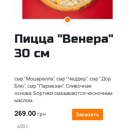
Пицца "Венера"
30 см
сыр "Моцарелла", сыр "Чеддер", сыр "Дор
Блю", сыр "Пармезан", Сливочная
основа.
Бортики смазываются чесночным
маслом.
269.00
Заказать
400 г