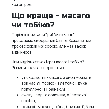
кожен рол.
Що краще - масаго
чи тобіко?
Порівнюючи види "риб'ячих яєць",
проведемо своєрідний баттл. Кожен із них
трохи схожий між собою, але має також
відмінності.
Чим відрізняється ікра масаго і тобіко?
Різниця полягає, перш за все:
у походженні - масаго з риби мойва, в
той час, як тобіко - з летючої, дуже
популярної в країнах Азії;
смаку - перша солоніша, а "летюча"
ніжніша;
розмірі - масаго дрібна, близько 0,5 мм,