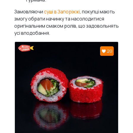
Замовляючи
суші в Запоріжжі
, покупці мають
змогу обрати начинку та насолодитися
оригінальним смаком ролів, що задовольнять
усі вподобання.
20