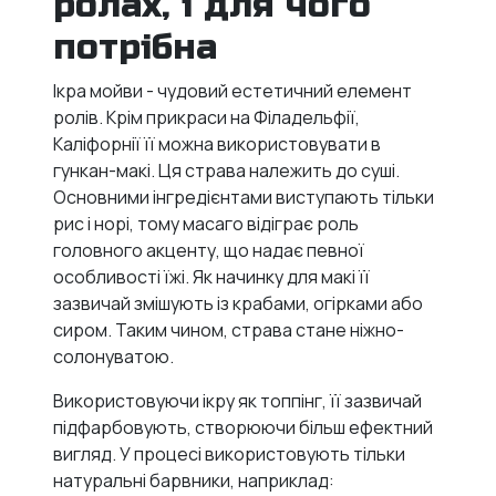
ролах, і для чого
потрібна
Ікра мойви - чудовий естетичний елемент
ролів. Крім прикраси на Філадельфії,
Каліфорнії її можна використовувати в
гункан-макі. Ця страва належить до суші.
Основними інгредієнтами виступають тільки
рис і норі, тому масаго відіграє роль
головного акценту, що надає певної
особливості їжі. Як начинку для макі її
зазвичай змішують із крабами, огірками або
сиром. Таким чином, страва стане ніжно-
солонуватою.
Використовуючи ікру як топпінг, її зазвичай
підфарбовують, створюючи більш ефектний
вигляд. У процесі використовують тільки
натуральні барвники, наприклад: