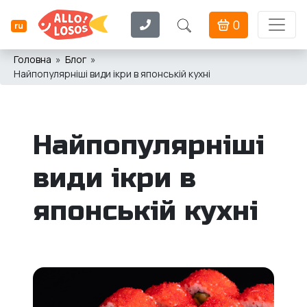
0
ru
Головна
Блог
Найпопулярніші види ікри в японській кухні
Найпопулярніші
види ікри в
японській кухні