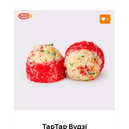
4
ТарТар Вудзі