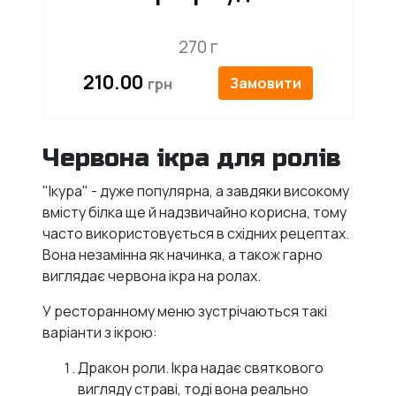
270 г
210.00
Замовити
Червона ікра для ролів
"Ікура" - дуже популярна, а завдяки високому
вмісту білка ще й надзвичайно корисна, тому
часто використовується в східних рецептах.
Вона незамінна як начинка, а також гарно
виглядає червона ікра на ролах.
У ресторанному меню зустрічаються такі
варіанти з ікрою:
Дракон роли. Ікра надає святкового
вигляду страві, тоді вона реально