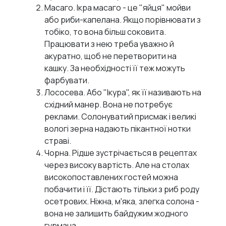
Масаго. Ікра масаго - це "яйця" мойви
або риби-капелана. Якщо порівнювати з
тобіко, то вона більш соковита.
Працювати з нею треба уважно й
акуратно, щоб не перетворити на
кашку. За необхідності її теж можуть
фарбувати.
Лососева. Або "Ікура", як її називають на
східний манер. Вона не потребує
реклами. Солонуватий присмак і великі
вологі зерна надають пікантної нотки
страві.
Чорна. Рідше зустрічається в рецептах
через високу вартість. Але на столах
високопоставлених гостей можна
побачити і її. Дістають тільки з риб роду
осетрових. Ніжна, м'яка, злегка солона -
вона не залишить байдужим жодного
гурмана.