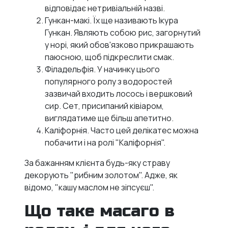
відповідає нетривіальній назві.
Гункан-макі. Їх ще називають Ікура
Гункан. Являють собою рис, загорнутий
у норі, який обов'язково прикрашають
паюсною, щоб підкреслити смак.
Філадельфія. У начинку цього
популярного ролу з водоростей
зазвичай входить лосось і вершковий
сир. Сет, присипаний ківіаром,
виглядатиме ще більш апетитно.
Каліфорнія. Часто цей делікатес можна
побачити і на ролі "Каліфорнія".
За бажанням клієнта будь-яку страву
декорують "рибним золотом". Адже, як
відомо, "кашу маслом не зіпсуєш".
Що таке масаго в