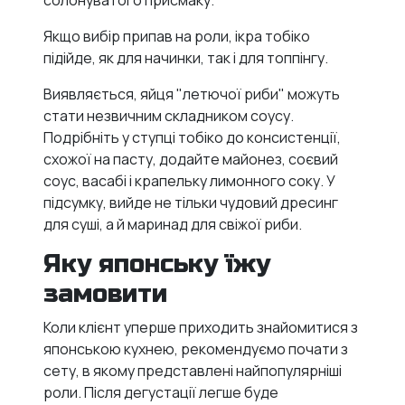
Якщо вибір припав на роли, ікра тобіко
підійде, як для начинки, так і для топпінгу.
Виявляється, яйця "летючої риби" можуть
стати незвичним складником соусу.
Подрібніть у ступці тобіко до консистенції,
схожої на пасту, додайте майонез, соєвий
соус, васабі і крапельку лимонного соку. У
підсумку, вийде не тільки чудовий дресинг
для суші, а й маринад для свіжої риби.
Яку японську їжу
замовити
Коли клієнт уперше приходить знайомитися з
японською кухнею, рекомендуємо почати з
сету, в якому представлені найпопулярніші
роли. Після дегустації легше буде