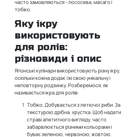
часто замовляються - лососева, масаго і
тобіко.
Яку ікру
використовують
для ролів:
різновиди і опис
Японські кулінари використовують різну ікру,
оскільки кожна додає їжі свою унікальну і
неповторну родзинку. Розберемося, як
називається ікра для ролів:
Тобіко. Добувається з летючої риби. За
текстурою дрібна, хрустка. Щоб надати
страві апетитного вигляду, часто
забарвлюється різними кольорами і
буває зеленою, червоною, жовтою.