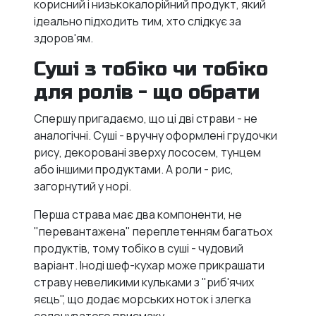
корисний і низькокалорійний продукт, який
ідеально підходить тим, хто слідкує за
здоров'ям.
Суші з тобіко чи тобіко
для ролів - що обрати
Спершу пригадаємо, що ці дві страви - не
аналогічні. Суші - вручну оформлені грудочки
рису, декоровані зверху лососем, тунцем
або іншими продуктами. А роли - рис,
загорнутий у норі.
Перша страва має два компоненти, не
"перевантажена" переплетенням багатьох
продуктів, тому тобіко в суші - чудовий
варіант. Іноді шеф-кухар може прикрашати
страву невеликими кульками з "риб'ячих
яєць", що додає морських ноток і злегка
солонуватого присмаку.