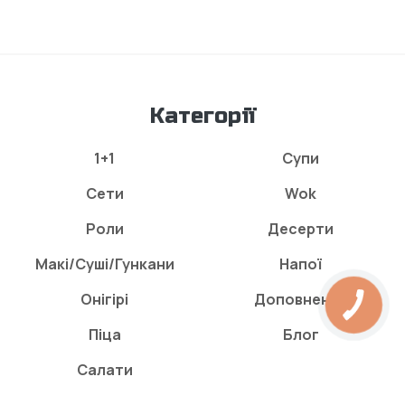
Категорії
1+1
Супи
Сети
Wok
Роли
Десерти
Макі/Суші/Гункани
Напої
Онігірі
Доповнення
Піца
Блог
Салати