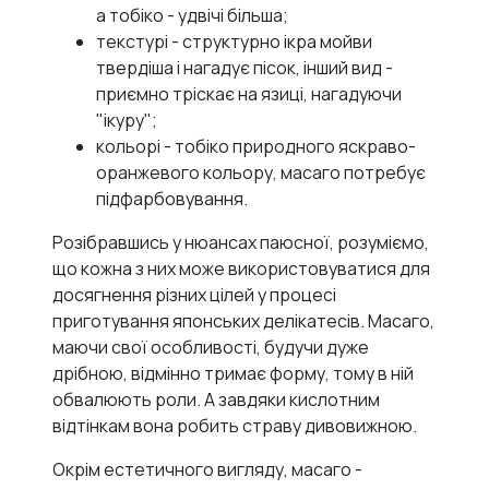
а тобіко - удвічі більша;
текстурі - структурно ікра мойви
твердіша і нагадує пісок, інший вид -
приємно тріскає на язиці, нагадуючи
"ікуру";
кольорі - тобіко природного яскраво-
оранжевого кольору, масаго потребує
підфарбовування.
Розібравшись у нюансах паюсної, розуміємо,
що кожна з них може використовуватися для
досягнення різних цілей у процесі
приготування японських делікатесів. Масаго,
маючи свої особливості, будучи дуже
дрібною, відмінно тримає форму, тому в ній
обвалюють роли. А завдяки кислотним
відтінкам вона робить страву дивовижною.
Окрім естетичного вигляду, масаго -