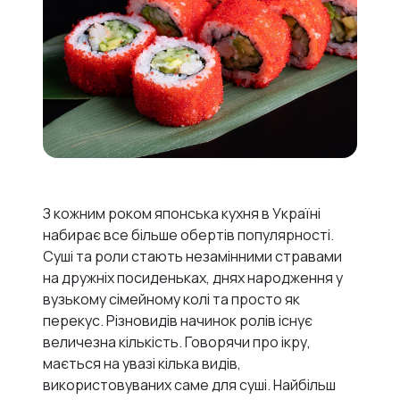
З кожним роком японська кухня в Україні
набирає все більше обертів популярності.
Суші та роли стають незамінними стравами
на дружніх посиденьках, днях народження у
вузькому сімейному колі та просто як
перекус. Різновидів начинок ролів існує
величезна кількість. Говорячи про ікру,
мається на увазі кілька видів,
використовуваних саме для суші. Найбільш