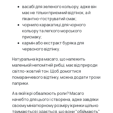
васабі для зеленого кольору, адже він
має не тільки приємний відтінок, а й
пікантно-гоструватий смак;
чорнило каракатиці для чорного
кольору та легкого морського
присмаку;
кармін або екстракт буряка для
червоного відтінку.
Натуральна ікра масаго, що належить
маленькій непомітній рибці, має від природи
світло-жовтий тон. Щоб домогтися
помаранчевого відтінку, можна додати трохи
паприки.
А в якій ікрі обвалюють роли? Масаго
начебто для цього і створена, адже завдяки
своєму мініатюрному розміру ікринки щільно
тримаються і здається, що вони "обіймають"