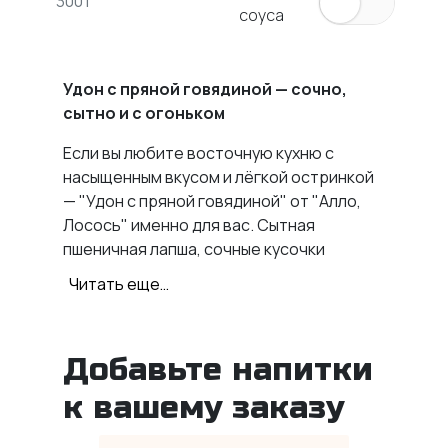
300 г
соуса
Удон с пряной говядиной — сочно,
сытно и с огоньком
Если вы любите восточную кухню с
насыщенным вкусом и лёгкой остринкой
— "Удон с пряной говядиной" от "Алло,
Лосось" именно для вас. Сытная
пшеничная лапша, сочные кусочки
говядины, обжаренные с овощами,
Читать еще…
грибами и перцем чили — всё це в
ароматном соусе з солодкого чилі та
соєвого соусу. Страва зігріває, насичує
Добавьте напитки
та дарує гастрономічне задоволення.
к вашему заказу
Хрустящий болгарский перец, грибы
шиитаке, фасоль и кунжут завершают