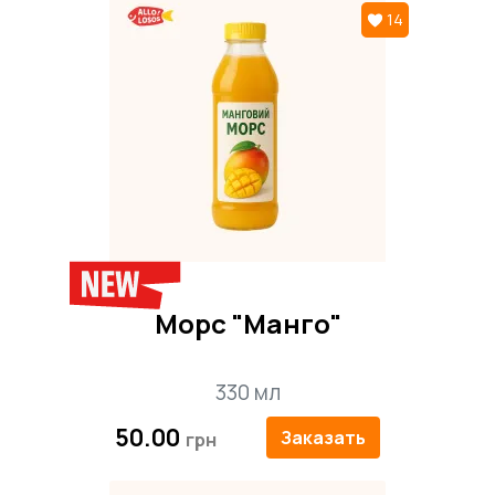
блюдо, добавляя текстуры и глубины
14
вкуса. Это полноценный обед або
вечеря, яка не залишить байдужими
поціновувачів паназійської кухні.
Состав блюда:
Лапша удон, говядина, репчатый лук,
фасоль, болгарский перец, грибы
шиитаке, перец чили, соус "Сладкий
чили", соевый соус, кунжут.
Заказывайте удон с пряной говядиной
с доставкой по Запорожью
Морс "Манго"
"Алло, Лосось" — это всегда свежие
блюда, яркий вкус и быстрая доставка.
Побалуйте себя горячей, ароматной
330 мл
азиатской классикой — прямо у себя
50.00
Заказать
дома или в офисе!