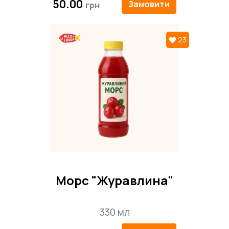
50.00
Замовити
23
Морс "Журавлина"
330 мл