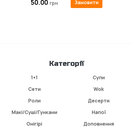
50.00
Замовити
Категорії
1+1
Супи
Сети
Wok
Роли
Десерти
Макі/Суші/Гункани
Напої
Онігірі
Доповнення