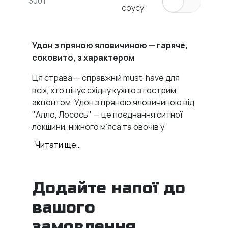
300 г
соусу
Удон з пряною яловичиною — гаряче,
соковито, з характером
Ця страва — справжній must-have для
всіх, хто цінує східну кухню з гострим
акцентом. Удон з пряною яловичиною від
"Алло, Лосось" — це поєднання ситної
локшини, ніжного м’яса та овочів у
пряному соусі, що залишає приємний
Читати ще…
післясмак і бажання замовити ще.
Соковита яловичина, хрусткий
болгарський перець, гриби шитаки та
Додайте напої до
легкий вогник перцю чилі — кожен
вашого
інгредієнт працює на створення балансу.
Соєвий та солодкий чилі-соус додають
замовлення