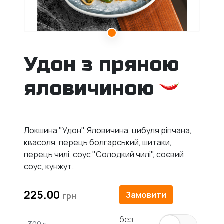
Удон з пряною
яловичиною
Локшина "Удон", Яловичина, цибуля ріпчана,
квасоля, перець болгарський, шитаки,
перець чилі, соус "Солодкий чилі", соєвий
соус, кунжут.
225.00
Замовити
без