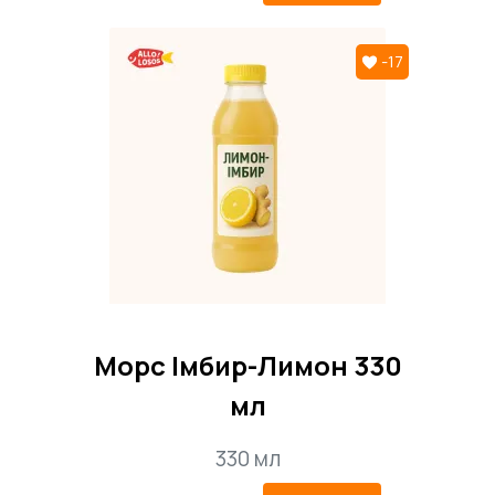
-17
Морс Імбир-Лимон 330
мл
330 мл