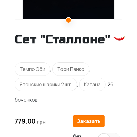
Сет "Сталлоне"
Темпо Эби
,
Тори Панко
,
Японские шарики 2 шт.
,
Катана
, 26
бочонков
779.00
Заказать
без