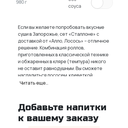
980 г
соуса
Если вы желаете попробовать
вкусные
суши в Запорожье
, сет «Сталлоне» с
доставкой от «Алло, Лосось» – отличное
решение. Комбинация роллов,
приготовленных в классической технике
и обжаренных в кляре (темпура) никого
не оставит равнодушным. Вы сможете
насладиться лососем, креветкой,
мидиями, курицей и другими
Читать еще…
разнообразными ингредиентами,
гармонично объединенными в этом сете.
Разнообразие компонентов
Добавьте напитки
удовлетворит даже самого искушенного
к вашему заказу
любителя японской кухни.