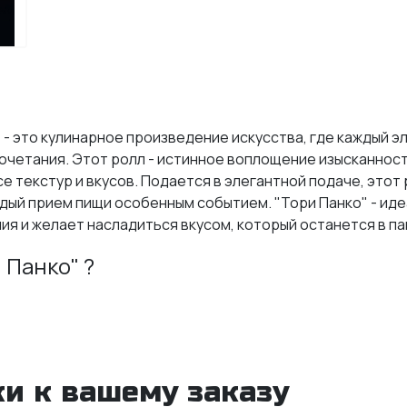
" - это кулинарное произведение искусства, где каждый
очетания. Этот ролл - истинное воплощение изысканност
е текстур и вкусов. Подается в элегантной подаче, этот
аждый прием пищи особенным событием. "Тори Панко" - иде
я и желает насладиться вкусом, который останется в па
 Панко" ?
и к вашему заказу