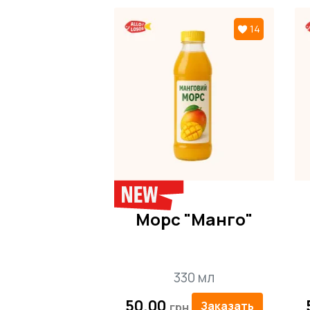
Панко.
14
Заказывайте ролл "Тори Панко" с до
Компания
"Алло, лосось"
гарантируе
важна свежесть и качество блюд яп
или другое блюдо дошло до вас в и
вкусом дома или в офисе. С "Алло, 
Морс "Манго"
330 мл
50.00
Заказать