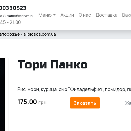
00330523
Меню
Акции
О нас
Доставка
Вак
по Украине бесплатно
:45 - 21:00
апорожье - allolosos.com.ua
Тори Панко
Рис, нори, курица, сыр "Филадельфия", помидор, п
175.00
Заказать
29