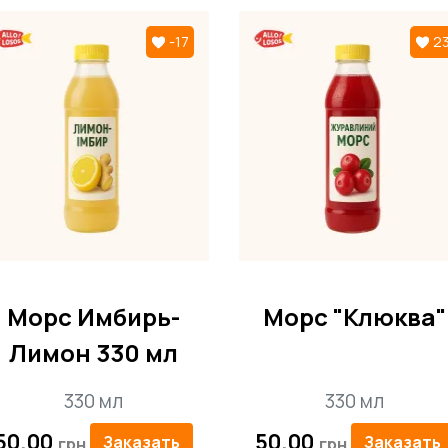
-17
2
ставкой у нас
т, что каждый ваш заказ будет доставлен в самом лучшем
онской кухни, поэтому наша служба доставки работает эф
деальном состоянии. Вы можете рассчитывать на нас, ког
лосось" вкусные и свежие японские блюда всегда рядом. 
Морс Имбирь-
Морс "Клюква"
Лимон 330 мл
330 мл
330 мл
50.00
50.00
Заказать
Заказать