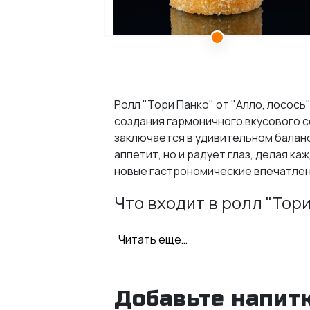
Ролл "Тори Панко" от "Алло, лосось
создания гармоничного вкусового с
заключается в удивительном баланс
аппетит, но и радует глаз, делая к
новые гастрономические впечатлени
Что входит в ролл "Тори
Рис;
Читать еще…
Нори;
Курица;
Сыр "Филадельфия":
Добавьте напитк
Помидор;