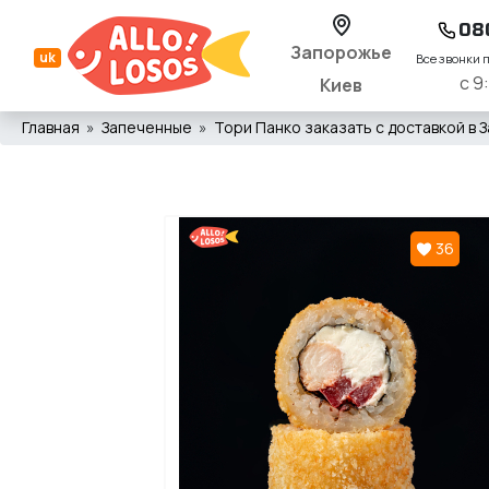
08
Запорожье
uk
Все звонки 
с 9
Киев
Главная
Запеченные
Тори Панко заказать с доставкой в З
36