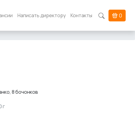
0
ансии
Написать директору
Контакты
анко, 8 бочонков
0 г