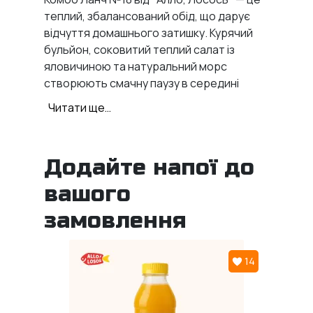
теплий, збалансований обід, що дарує
відчуття домашнього затишку. Курячий
бульйон, соковитий теплий салат із
яловичиною та натуральний морс
створюють смачну паузу в середині
робочого дня. Легко, поживно і з
Читати ще…
турботою про ваш комфорт.
Що входить до Комбо Ланчу №18
Курячий бульйон
Додайте напої до
— прозорий,
ароматний, зігріваючий — класичний
вашого
смак, що ніколи не підводить.
Теплий салат з яловичиною
— ніжні
замовлення
шматочки яловичини з овочами у теплому
виконанні — ситно та корисно.
14
Морс “Імбир-лимон”
— натуральний
напій з легкою свіжістю та пікантною
ноткою імбиру.