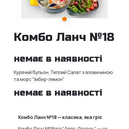
Комбо Ланч №18
немає в наявності
Курячий бульон, Теплий Салат з яловичиною
та морс "Імбир-лимон"
немає в наявності
Комбо Ланч №18 — класика, яка гріє
Комбо Ланч №18 від "Алло, Лосось" — це