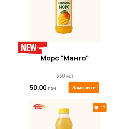
Замовляйте Комбо Ланч №18 з
доставкою по Запоріжжю
Обирайте здоровий, смачний і
збалансований обід разом із "Алло,
Лосось". Ми дбаємо, щоб кожна страва
була приготовлена зі свіжих інгредієнтів і
потрапила до вас теплою та вчасно.
Морс "Манго"
330 мл
50.00
Замовити
-17