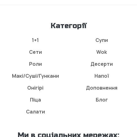
Категорії
1+1
Супи
Сети
Wok
Роли
Десерти
Макі/Суші/Гункани
Напої
Онігірі
Доповнення
Піца
Блог
Салати
Ми в соціальних мережах: