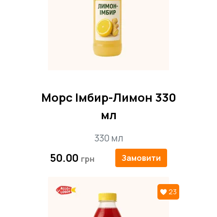
Морс Імбир-Лимон 330
мл
330 мл
50.00
Замовити
23