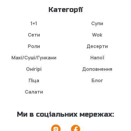
Категорії
1+1
Супи
Сети
Wok
Роли
Десерти
Макі/Суші/Гункани
Напої
Онігірі
Доповнення
Піца
Блог
Салати
Ми в соціальних мережах: