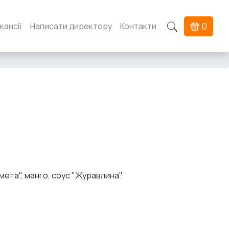
0
кансії
Написати директору
Контакти
емета", манго, соус "Журавлина",