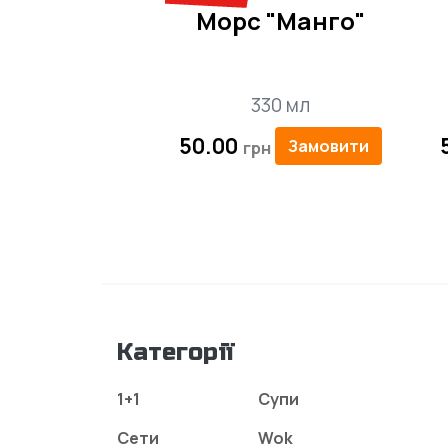
Морс "Манго"
330 мл
50.00
Замовити
Категорії
1+1
Супи
Сети
Wok