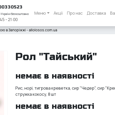
00330523
Меню
Акції
Про нас
Доставка
Ва
о Україні безкоштовно
45 - 21:00
ю в Запоріжжі - allolosos.com.ua
Рол "Тайський"
немає в наявності
Рис, норі, тигрова креветка, сир "Чедер", сир "Кр
стружка кокосу, 8 шт
немає в наявності