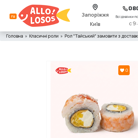
08
Запоріжжя
ru
Всі дзвінки п
с 9:
Київ
Головна
Класичні роли
Рол "Тайський" замовити з доставко
0