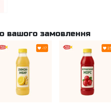
до вашого замовлення
-17
2