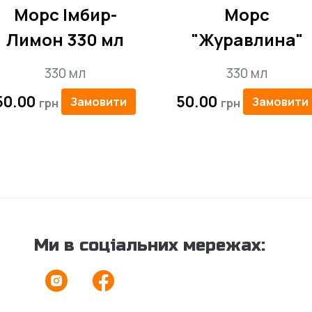
Морс Імбир-
Морс
Лимон 330 мл
"Журавлина"
330 мл
330 мл
50.00
50.00
Замовити
Замовити
Ми в соціальних мережах: