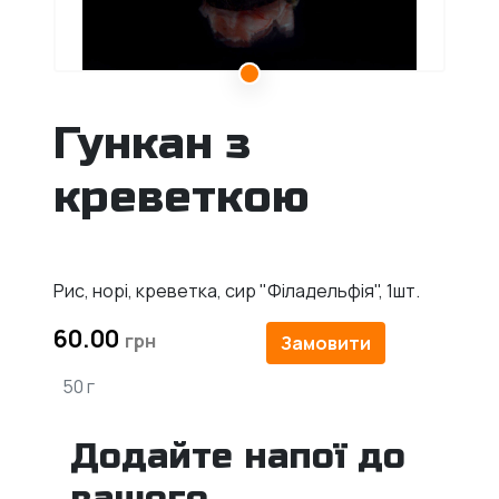
Гункан з
креветкою
Рис, норі, креветка, сир "Філадельфія", 1шт.
60.00
Замовити
50 г
Додайте напої до
вашого