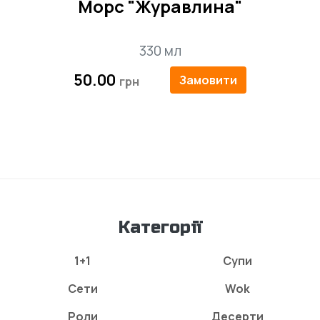
Морс "Журавлина"
330 мл
50.00
Замовити
Категорії
1+1
Супи
Сети
Wok
Роли
Десерти