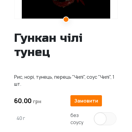
Гункан чілі
тунец
Рис, норі, тунець, перець "Чилі", соус "Чилі", 1
шт.
60.00
Замовити
без
40 г
соусу