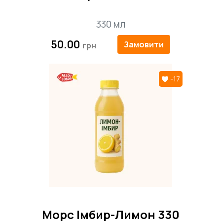
330 мл
50.00
Замовити
-17
Морс Імбир-Лимон 330