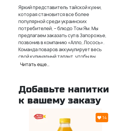
Яркий представитель тайской кухни,
которая становится все более
популярной среди украинских
потребителей, – блюдо Том Ям. Мы
предлагаем
заказать суп в Запорожье
,
позвонив в компанию «Алло, Лосось».
Команда поваров аккумулирует весь
свой кулинарный талант, чтобы вы
захотели стать нашим постоянным
Читать еще…
клиентом!
Что входит в суп Том
Добавьте напитки
Ям?
к вашему заказу
Особенность тайской кухни – пикантная
и острая нота практически во всех
14
рецептах. В этом супе она достигается
за счет использования чеснока. Среди