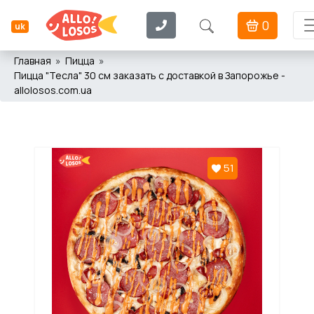
0
uk
Главная
Пицца
Пицца "Тесла" 30 см заказать с доставкой в Запорожье -
allolosos.com.ua
51