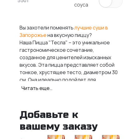
550 г
соуса
Вы захотели поменять
лучшие суши в
Запорожье
на вкусную пиццу?
Наша Пицца "Тесла" – это уникальное
гастрономическое сочетание,
созданное для ценителей изысканных
вкусов. Эта пицца представляет собой
тонкое, хрустящее тесто, диаметром 30
см. Она идеально подойдет для
компании или просто для того, чтобы
Читать еще…
порадовать себя чем-то действительно
особенным.
Добавьте к
Что входит в
вашему заказу
пиццу «Тесла» ?