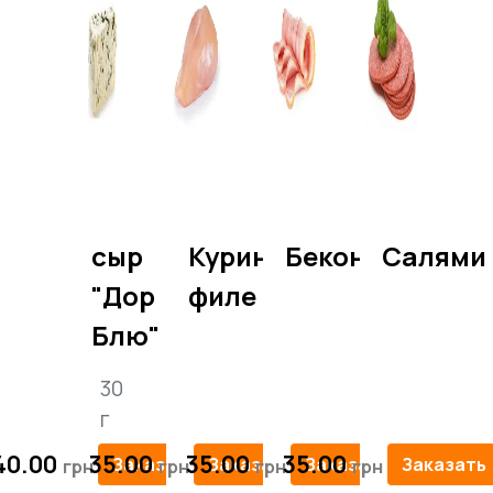
сыр
Куриное
Бекон
Салями
"Дор
филе
Блю"
30
г
40.00
35.00
35.00
35.00
Заказать
Заказать
Заказать
Заказать