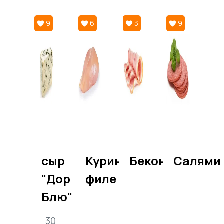
9
6
3
9
сыр
Куриное
Бекон
Салями
"Дор
филе
Блю"
30