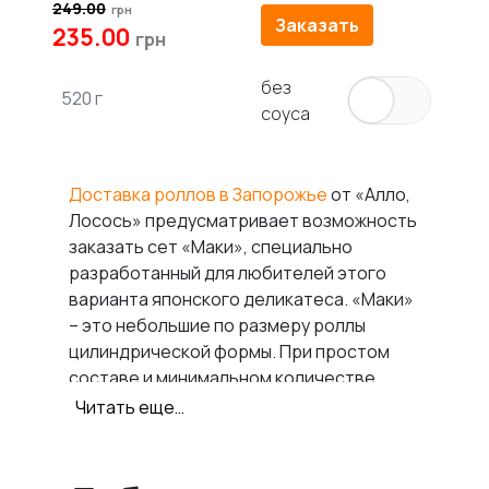
249.00
Заказать
235.00
без
520 г
соуса
Доставка роллов в Запорожье
от «Алло,
Лосось» предусматривает возможность
заказать сет «Маки», специально
разработанный для любителей этого
варианта японского деликатеса. «Маки»
– это небольшие по размеру роллы
цилиндрической формы. При простом
составе и минимальном количестве
используемых ингредиентов они
Читать еще…
удивляют насыщенным вкусом.
Что входит в сет