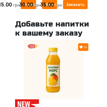
15.00
30.00
35.00
Заказать
Заказать
Заказать
Добавьте напитки
к вашему заказу
14