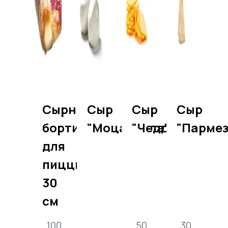
Сырные
Сыр
Сыр
Сыр
бортики
"Моцарелла"
"Чеддер"
"Пармез
для
пиццы
30
см
100
50
30