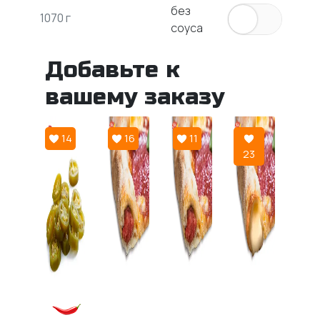
без
1070 г
соуса
Добавьте к
вашему заказу
14
16
11
23