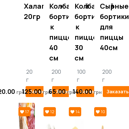
Халапенье
Колбасный
Колбасный
Сырные
20гр
бортик
бортик
бортики
к
к
для
пицце
пицце
пиццы
40
30
40см
см
см
20
200
100
200
г
г
г
г
20.00
125.00
65.00
140.00
Заказать
Заказать
Заказать
Заказать
17
12
14
10