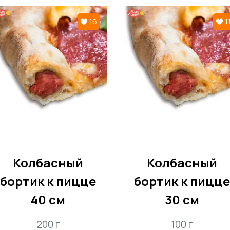
ый до золотистой корочки, моцарелла добавляет богату
16
1
вато-соленые нотки, придавая глубину аромату и экзоти
ю хрустящую текстуру и ореховый вкус, делая каждый укус
 маслом: Завершающий штрих, придающий пикантность и 
и невероятно вкусной.
 "Галилео" с доставкой у нас
 но и возможность насладиться кулинарным шедевром, не
 сервис доставки заботится о том, чтобы каждый заказ д
удто вы только что забрали ее из под рук шеф-повара.
Колбасный
Колбасный
бортик к пицце
бортик к пицце
40 см
30 см
200 г
100 г