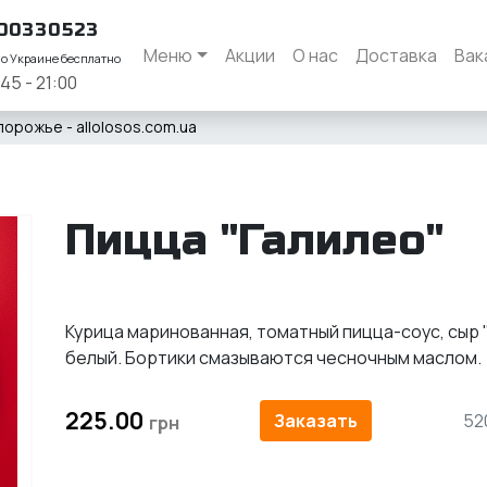
00330523
Меню
Акции
О нас
Доставка
Вак
по Украине бесплатно
:45 - 21:00
порожье - allolosos.com.ua
Пицца "Галилео"
Курица маринованная, томатный пицца-соус, сыр 
белый. Бортики смазываются чесночным маслом.
225.00
Заказать
52