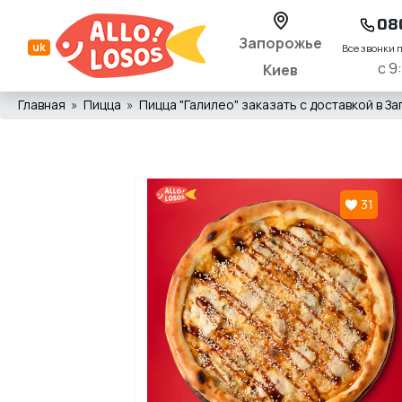
08
Запорожье
uk
Все звонки 
с 9
Киев
Главная
Пицца
Пицца "Галилео" заказать с доставкой в За
31