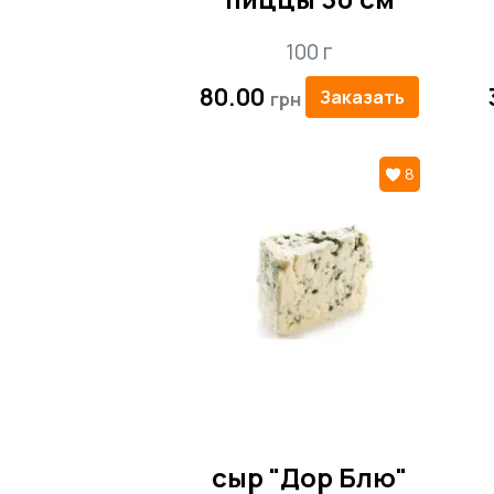
100 г
80.00
Заказать
8
сыр "Дор Блю"