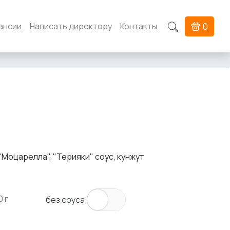
0
ансии
Написать директору
Контакты
"Моцарелла", "Терияки" соус, кунжут
0 г
без соуса