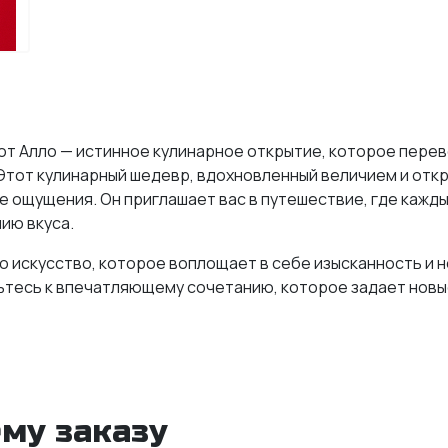
от Алло — истинное кулинарное открытие, которое пере
Этот кулинарный шедевр, вдохновленный величием и откр
е ощущения. Он приглашает вас в путешествие, где кажд
ию вкуса.
то искусство, которое воплощает в себе изысканность и 
ьтесь к впечатляющему сочетанию, которое задает новые
у "Галилео"
аринованное до совершенства, обеспечивает нежный и н
 кулинарного произведения.
му заказу
еский и всегда надежный выбор, придающий яркость и кис