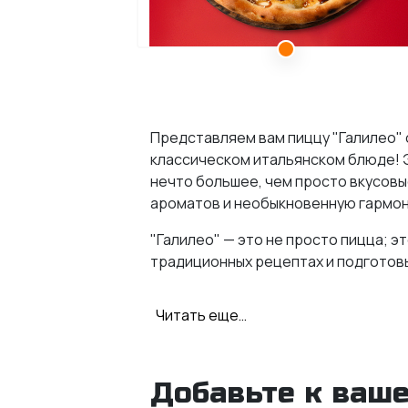
Представляем вам пиццу "Галилео" 
классическом итальянском блюде! 
нечто большее, чем просто вкусовы
ароматов и необыкновенную гармон
"Галилео" — это не просто пицца; э
традиционных рецептах и подготов
Что входит в пицц
Читать еще…
Курица маринованная: Мясо, м
становится сердцевиной этого
Добавьте к ваше
Томатный пицца-соус: Классич
остальных ингредиентов.