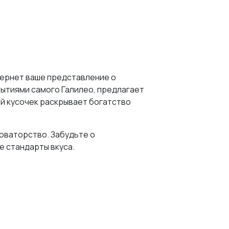
вернет ваше представление о
ытиями самого Галилео, предлагает
ый кусочек раскрывает богатство
новаторство. Забудьте о
 стандарты вкуса.
асыщенный вкус, который
линку, создавая идеальный фон для