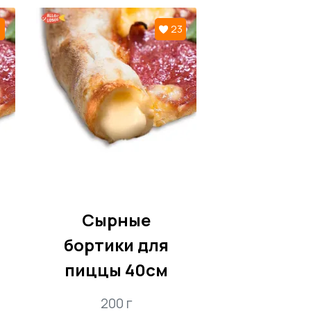
ю, кремовую текстуру и
1
23
ческое послевкусие.
 не только вкусным, но и
аромат чеснока, делает корочку
 выходя из дома. Наша
пицца в
оставлялся в хорошем состоянии,
Сырные
бортики для
пиццы 40см
200 г