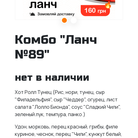
Комбо "Ланч
№89"
нет в наличии
Хот Ролл Тунец (
Рис, нори, тунец, сыр
"Филадельфия", сыр "Чеддер", огурец, лист
салата "Лолло Бионда", соус "Сладкий Чили",
зеленый лук, темпура, панко.)
Удон, морковь, перец красный, грибы, филе
куриное, чеснок, перец "Чили", кунжут белый,