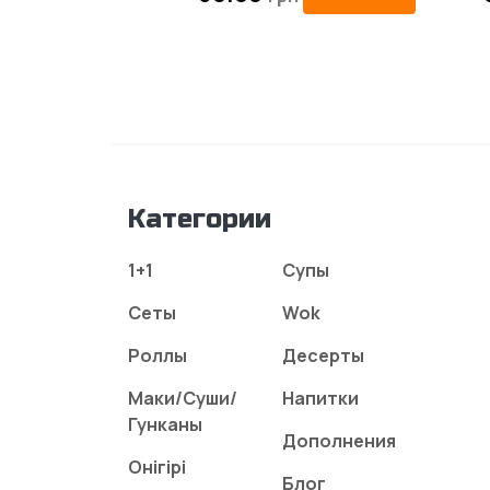
новинки.
Специальные предложения и ак
Программа лояльности: Накопи
заказы еще более привлекате
Отличное обслуживание клиен
или проблемами, связанными с 
Категории
Наша доставка работает для Вас
1+1
Супы
Сеты
Wok
Роллы
Десерты
Маки/Суши/
Напитки
Гунканы
Дополнения
Онігірі
Блог