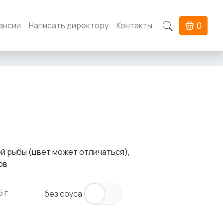
0
ансии
Написать директору
Контакты
ей рыбы (цвет может отличаться),
ов
5 г
без соуса