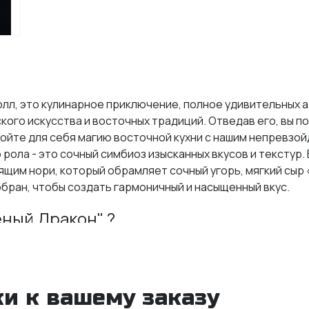
ролл, это кулинарное приключение, полное удивительных 
ого искусства и восточных традиций. Отведав его, вы по
ойте для себя магию восточной кухни с нашим непревзой
о рола - это сочный симбиоз изысканных вкусов и текстур
ящим нори, который обрамляет сочный угорь, мягкий сыр
ран, чтобы создать гармоничный и насыщенный вкус.
еный Дракон" ?
ктурой и великолепной способностью впитывать ароматы
в, создавая идеальное сочетание с другими ингредиента
ты нори, тщательно выбранные для наших роллов, отлич
и к вашему заказу
дают каждому кусочку уникальный морской аромат.