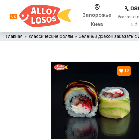
08
Запорожье
uk
Все звонки 
с 9
Киев
Главная
Классические роллы
Зеленый дракон заказать с 
12