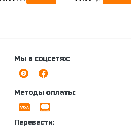
ции: Регулярные акции, скидки и специальные предложен
тельная система бонусов или скидок для постоянных кли
льными.
тов: Дружелюбная и оперативная служба поддержки, гот
заказом.
Мы в соцсетях:
Методы оплаты:
Перевести: