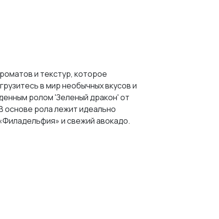
ароматов и текстур, которое
грузитесь в мир необычных вкусов и
денным ролом 'Зеленый дракон' от
. В основе рола лежит идеально
 «Филадельфия» и свежий авокадо.
. Он обеспечивает нежную, слегка
ми.
аются насыщенным вкусом и