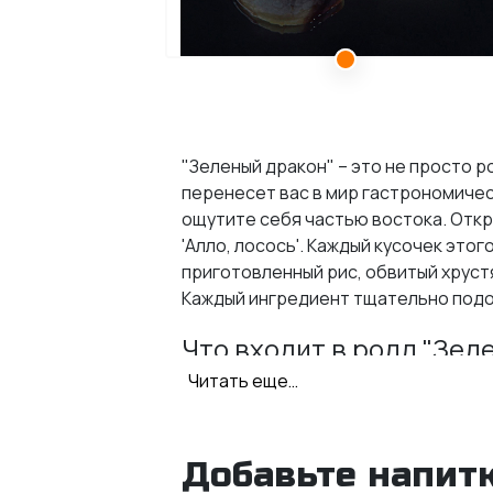
"Зеленый дракон" – это не просто 
перенесет вас в мир гастрономическ
ощутите себя частью востока. Откр
'Алло, лосось'. Каждый кусочек этог
приготовленный рис, обвитый хруст
Каждый ингредиент тщательно подоб
Что входит в ролл "Зел
Читать еще…
Рис: Обладает идеальной стру
сладковатую основу для ролло
Нори: Высококачественные лис
Добавьте напитк
идеальной текстурой. Они при