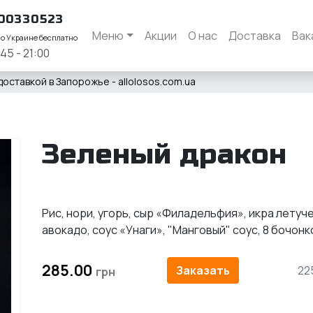
00330523
Меню
Акции
О нас
Доставка
Вак
по Украине бесплатно
:45 - 21:00
доставкой в Запорожье - allolosos.com.ua
Зеленый дракон
Рис, нори, угорь, сыр «Филадельфия», икра летуч
авокадо, соус «Унаги», "Манговый" соус, 8 бочонк
285.00
Заказать
22