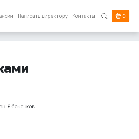
0
ансии
Написать директору
Контакты
ками
рец, 8 бочонков