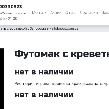
00330523
Меню
Акции
О нас
Доставка
Вак
по Украине бесплатно
:45 - 21:00
ать с доставкой в Запорожье - allolosos.com.ua
Футомак с кревет
нет в наличии
Рис, нори, тигровая креветка, краб, авокадо, огу
нет в наличии