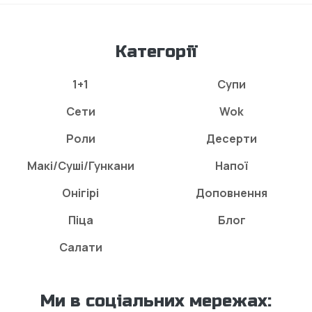
Категорії
1+1
Супи
Сети
Wok
Роли
Десерти
Макі/Суші/Гункани
Напої
Онігірі
Доповнення
Піца
Блог
Салати
Ми в соціальних мережах: