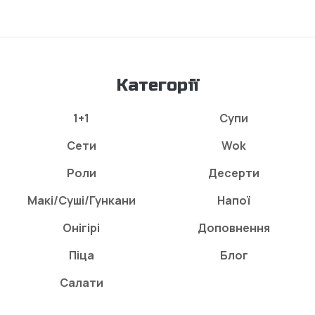
Категорії
1+1
Супи
Сети
Wok
Роли
Десерти
Макі/Суші/Гункани
Напої
Онігірі
Доповнення
Піца
Блог
Салати