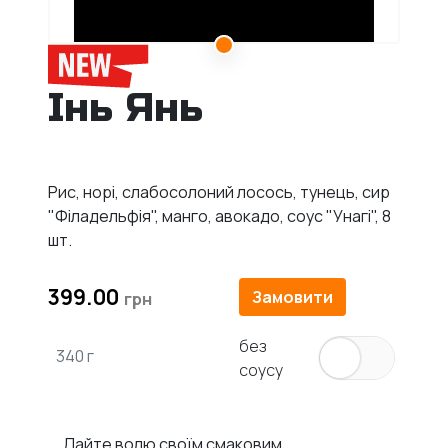
Інь Янь
Рис, норі, слабосолоний лосось, тунець, сир
"Філадельфія", манго, авокадо, соус "Унагі", 8
шт.
399.00
Замовити
без
340 г
соусу
Дайте волю своїм смаковим