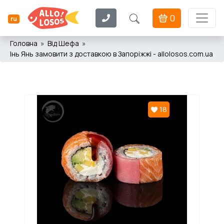
0
ru
Головна
Від Шефа
Інь Янь замовити з доставкою в Запоріжжі - allolosos.com.ua
18