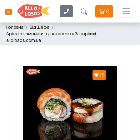
0
ru
Головна
Від Шефа
Арігато замовити з доставкою в Запоріжжі -
allolosos.com.ua
15