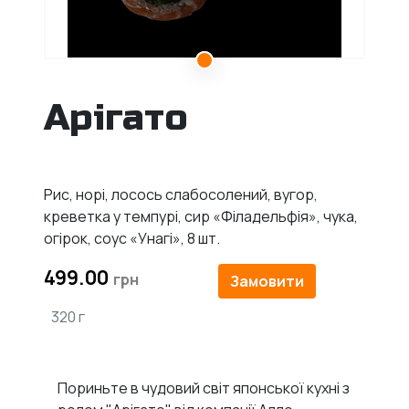
Арігато
Рис, норі, лосось слабосолений, вугор,
креветка у темпурі, сир «Філадельфія», чука,
огірок, соус «Унагі», 8 шт.
499.00
Замовити
320 г
Пориньте в чудовий світ японської кухні з