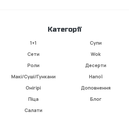
Категорії
1+1
Супи
Сети
Wok
Роли
Десерти
Макі/Суші/Гункани
Напої
Онігірі
Доповнення
Піца
Блог
Салати