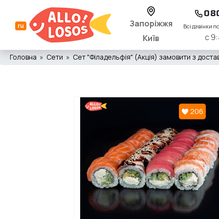
08
Запоріжжя
ru
Всі дзвінки п
с 9:
Київ
Головна
Сети
Сет "Філадельфія" (Акція) замовити з достав
206