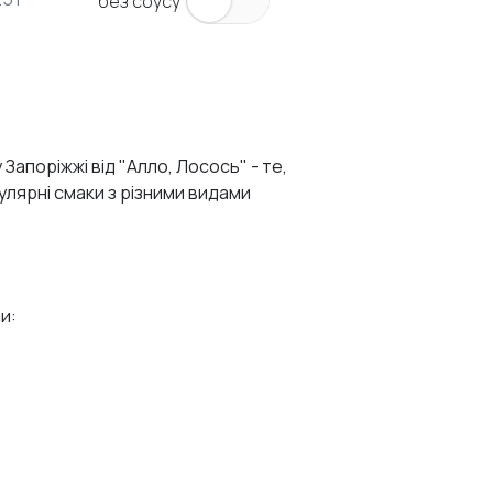
без соусу
апоріжжі від "Алло, Лосось" - те,
улярні смаки з різними видами
и:
 нашого японського меню.