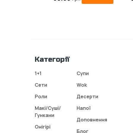
Категорії
1+1
Супи
Сети
Wok
Роли
Десерти
Макі/Суші/
Напої
Гункани
Доповнення
Онігірі
Блог