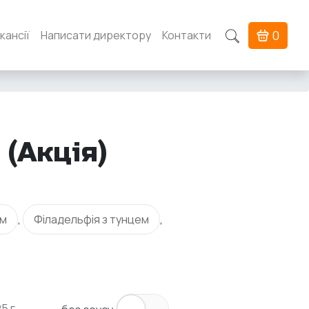
0
кансії
Написати директору
Контакти
 (Акція)
ем
,
Філадельфія з тунцем
,
5 г