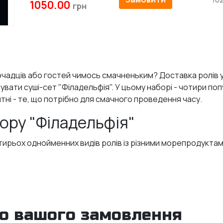
1050.00
адців або гостей чимось смачненьким? Доставка ролів у З
ати суші-сет "Філадельфія". У цьому наборі - чотири поп
итні - те, що потрібно для смачного проведення часу.
ору "Філадельфія"
тирьох однойменних видів ролів із різними морепродуктам
до вашого замовлення
го сиру, огірка, авокадо і норі роблять ці роли перлиною