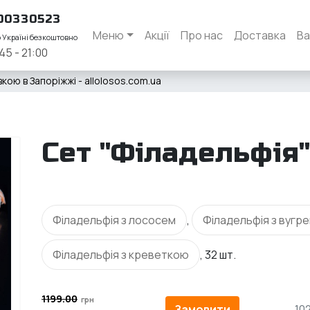
00330523
Меню
Акції
Про нас
Доставка
Ва
о Україні безкоштовно
45 - 21:00
кою в Запоріжжі - allolosos.com.ua
Сет "Філадельфія"
Філадельфія з лососем
,
Філадельфія з вугр
Філадельфія з креветкою
, 32 шт.
1199.00
Замовити
102