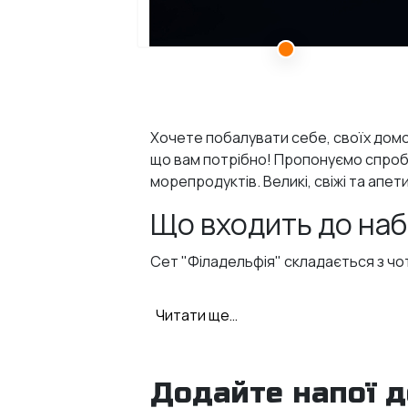
Хочете побалувати себе, своїх домоч
що вам потрібно! Пропонуємо спробув
морепродуктів. Великі, свіжі та апет
Що входить до наб
Сет "Філадельфія" складається з чо
лососем;
Читати ще…
вугром;
тунцем;
тигровою креветкою.
Додайте напої 
Класичні начинки з ніжного вершково