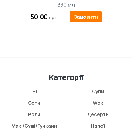
330 мл
50.00
Замовити
Категорії
1+1
Супи
Сети
Wok
Роли
Десерти
Макі/Суші/Гункани
Напої