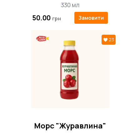
330 мл
50.00
Замовити
23
Морс "Журавлина"