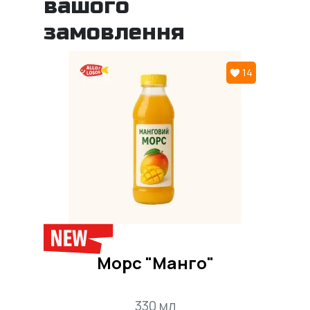
вашого
замовлення
14
Морс "Манго"
330 мл