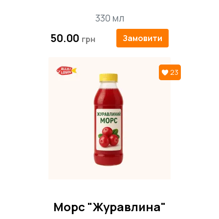
330 мл
50.00
Замовити
23
Морс "Журавлина"