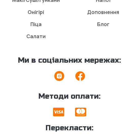
Макі/Суші/Гункани
Напої
Онігірі
Доповнення
Піца
Блог
Салати
Ми в соціальних мережах:
Методи оплати:
Перекласти: