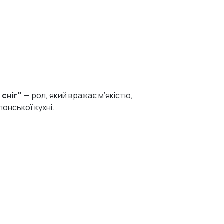
сніг"
— рол, який вражає м’якістю,
онської кухні.