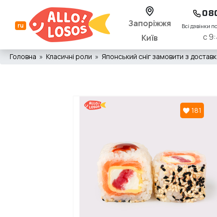
08
Запоріжжя
ru
Всі дзвінки п
с 9:
Київ
Головна
Класичні роли
Японський сніг замовити з доставко
181