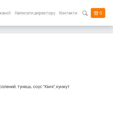
0
кансії
Написати директору
Контакти
олений, тунець, соус "Кімчі", кунжут