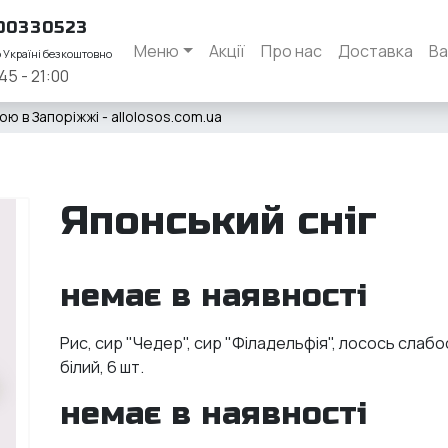
00330523
Меню
Акції
Про нас
Доставка
Ва
о Україні безкоштовно
45 - 21:00
ю в Запоріжжі - allolosos.com.ua
Японський сніг
немає в наявності
Рис, сир "Чедер", cир "Філадельфія", лосось слабос
білий, 6 шт.
немає в наявності