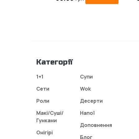
Категорії
1+1
Супи
Сети
Wok
Роли
Десерти
Макі/Суші/
Напої
Гункани
Доповнення
Онігірі
Блог