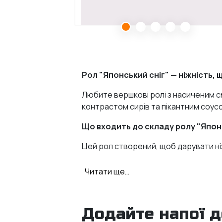
Рол "Японський сніг" — ніжність, щ
Любите вершкові ролі з насиченим 
контрастом сирів та пікантним соусом
Що входить до складу ролу "Япон
Цей рол створений, щоб дарувати ніж
Слабосолений лосось
— клас
Читати ще…
Тунець
— ніжний, білковий акце
Сир "Філадельфія" та "Чедер
Додайте напої 