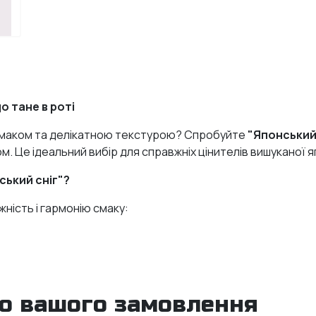
о тане в роті
смаком та делікатною текстурою? Спробуйте
"Японський 
. Це ідеальний вибір для справжніх цінителів вишуканої яп
ський сніг"?
ність і гармонію смаку:
ичний інгредієнт з м’яким морським смаком.
нт, який чудово поєднується з сиром.
"
— поєднання вершковості та легкої пікантності.
до вашого замовлення