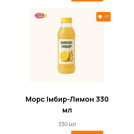
-17
Морс Імбир-Лимон 330
мл
330 мл