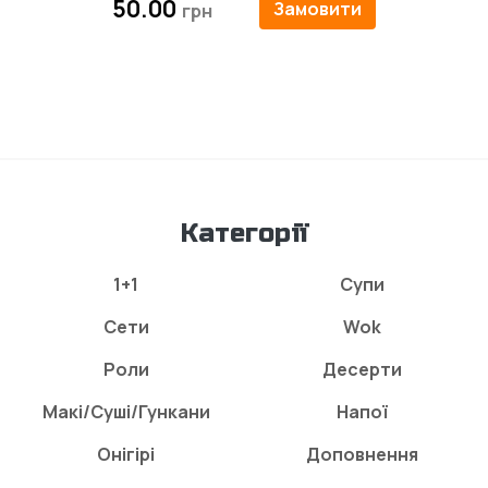
50.00
Замовити
Категорії
1+1
Супи
Сети
Wok
Роли
Десерти
Макі/Суші/Гункани
Напої
Онігірі
Доповнення