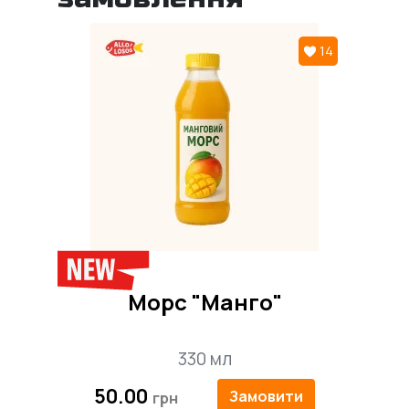
14
Морс "Манго"
330 мл
50.00
Замовити